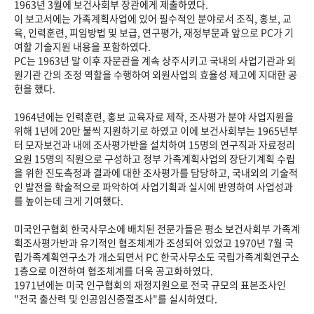
1963년 3월에 보건사회부 장관에게 제출하였다.
이 보고서에는 가족계획사업에 있어 필수적인 분야로서 조직, 홍보, 교
육, 인력훈련, 피임방법 및 보급, 연구평가, 재정부문과 앞으로 PC가 기
여할 기술지원 내용을 포함하였다.
PC는 1963년 말 이후 자문관을 계속 상주시키고 국내의 사업기관과 외
원기관 간의 조정 역할을 수행하여 외원사업의 효율성 제고에 지대한 공
헌을 했다.
1964년에는 인력훈련, 홍보 교육자료 제작, 조사평가 분야 사업지원을
위해 1년에 20만 불씩 지원하기로 하였고 이에 보건사회부는 1965년부
터 모자보건과 내에 조사평가반을 설치하여 15명의 연구직과 자료정리
요원 15명의 직원으로 구성하고 정부 가족계획사업의 장단기계획 수립
을 위한 진도측정과 결과에 대한 조사평가를 담당하고, 국내외의 기술적
인 발전을 학술적으로 파악하여 사업기획과 실시에 반영하여 사업성과
를 높이는데 크게 기여했다.
미국인구협회 한국사무소에 배치된 전문가들은 평소 보건사회부 가족계
획조사평가반과 유기적인 협조체계가 조성되어 있었고 1970년 7월 국
립가족계획연구소가 개소되면서 PC 한국사무소도 국립가족계획연구소
1층으로 이전하여 협조체계를 더욱 공고화하였다.
1971년에는 미국 인구협회의 재정지원으로 전국 규모의 표본조사인
"전국 출산력 및 인공임신중절조사"를 실시하였다.