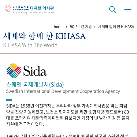
+1
home
50
주년 기념
세계와 함께 한 KIHASA
기관 역사
세계와 함께 한 KIHASA
걸어온 길
기관 변천사
역대 기관장
연구원 사람들
KIHASA With The World
연구 역사
정책과 연구
키워드로 보는 연구 역사
연구자들
간행물 변천사
스웨덴 국제개발처(Sida)
Swedish International Development Cooperation Agency
기록물 아카이브
SIDA는 1968년 이전까지는 우리나라 정부 가족계획사업용 먹는 피임
사진 아카이브
문서 기록물
행정박물
영상 기록물
약을 전량 지원하였고, 보건소 현지지도를 위한 소형차량(랜드로버) 80
대를 포함하여 대한가족계획협회 홍보지인 가정의 벗 발간 지원 등 물자
지원에 적극적이었다.
+1
50
주년 기념
1968년 7월 12일 ‘가족계획 분야 기술협력에 관한 한국과 스웨덴 정부