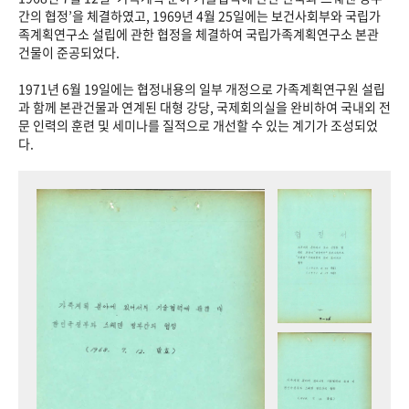
+1
성과 50선
숫자로 보는 50년
50
주년 광장
간의 협정’을 체결하였고, 1969년 4월 25일에는 보건사회부와 국립가
족계획연구소 설립에 관한 협정을 체결하여 국립가족계획연구소 본관
세계와 함께 한 KIHASA
건물이 준공되었다.
1971년 6월 19일에는 협정내용의 일부 개정으로 가족계획연구원 설립
VR 역사관
과 함께 본관건물과 연계된 대형 강당, 국제회의실을 완비하여 국내외 전
문 인력의 훈련 및 세미나를 질적으로 개선할 수 있는 계기가 조성되었
다.