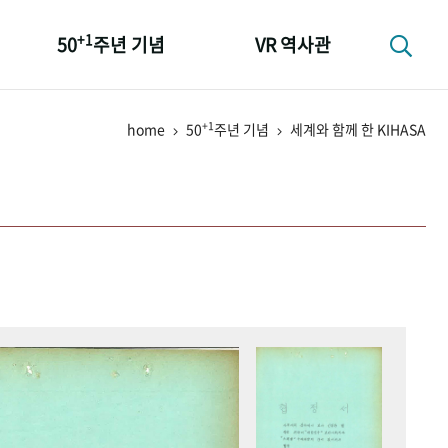
+1
50
주년 기념
VR 역사관
성과 50선
+1
home
50
주년 기념
세계와 함께 한 KIHASA
숫자로 보는 50년
+1
50
주년 광장
세계와 함께 한 KIHASA