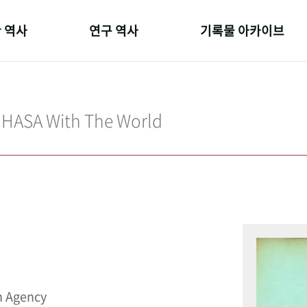
 역사
연구 역사
기록물 아카이브
온 길
정책과 연구
사진 아카이브
 변천사
키워드로 보는 연구 역사
문서 기록물
IHASA With The World
 기관장
연구자들
행정박물
 사람들
간행물 변천사
영상 기록물
n Agency