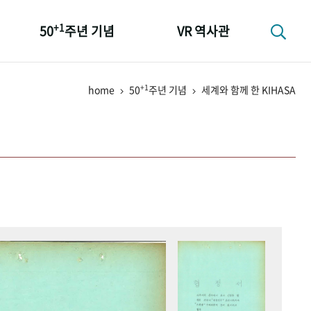
+1
50
주년 기념
VR 역사관
성과 50선
+1
home
50
주년 기념
세계와 함께 한 KIHASA
숫자로 보는 50년
+1
50
주년 광장
세계와 함께 한 KIHASA