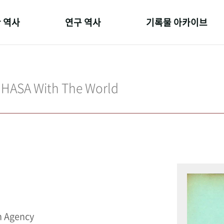
 역사
연구 역사
기록물 아카이브
온 길
정책과 연구
사진 아카이브
 변천사
키워드로 보는 연구 역사
문서 기록물
IHASA With The World
 기관장
연구자들
행정박물
 사람들
간행물 변천사
영상 기록물
n Agency