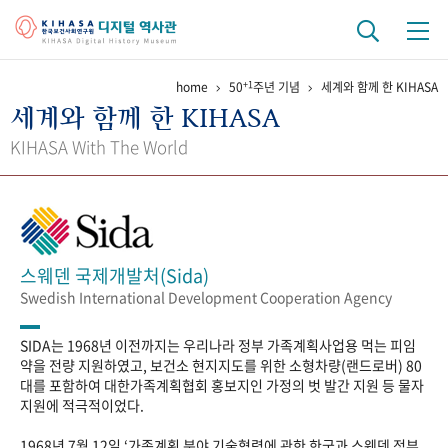
+1
home
50
주년 기념
세계와 함께 한 KIHASA
기관 역사
세계와 함께 한 KIHASA
걸어온 길
기관 변천사
역대 기관장
연구원 사람들
KIHASA With The World
연구 역사
정책과 연구
키워드로 보는 연구 역사
연구자들
간행물 변천사
스웨덴 국제개발처(Sida)
Swedish International Development Cooperation Agency
기록물 아카이브
SIDA는 1968년 이전까지는 우리나라 정부 가족계획사업용 먹는 피임
사진 아카이브
문서 기록물
행정박물
영상 기록물
약을 전량 지원하였고, 보건소 현지지도를 위한 소형차량(랜드로버) 80
대를 포함하여 대한가족계획협회 홍보지인 가정의 벗 발간 지원 등 물자
지원에 적극적이었다.
+1
50
주년 기념
1968년 7월 12일 ‘가족계획 분야 기술협력에 관한 한국과 스웨덴 정부