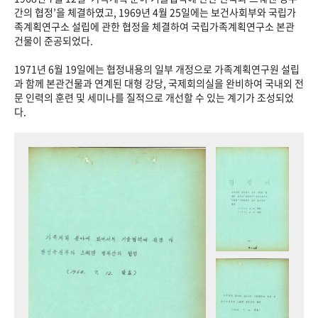
+1
성과 50선
숫자로 보는 50년
50
주년 광장
간의 협정’을 체결하였고, 1969년 4월 25일에는 보건사회부와 국립가
족계획연구소 설립에 관한 협정을 체결하여 국립가족계획연구소 본관
세계와 함께 한 KIHASA
건물이 준공되었다.
1971년 6월 19일에는 협정내용의 일부 개정으로 가족계획연구원 설립
VR 역사관
과 함께 본관건물과 연계된 대형 강당, 국제회의실을 완비하여 국내외 전
문 인력의 훈련 및 세미나를 질적으로 개선할 수 있는 계기가 조성되었
다.