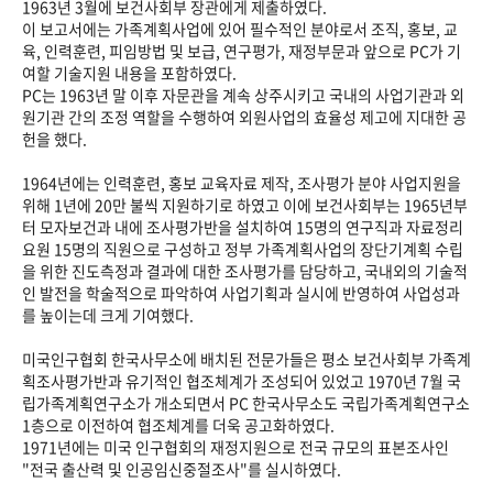
1963년 3월에 보건사회부 장관에게 제출하였다.
이 보고서에는 가족계획사업에 있어 필수적인 분야로서 조직, 홍보, 교
육, 인력훈련, 피임방법 및 보급, 연구평가, 재정부문과 앞으로 PC가 기
여할 기술지원 내용을 포함하였다.
PC는 1963년 말 이후 자문관을 계속 상주시키고 국내의 사업기관과 외
원기관 간의 조정 역할을 수행하여 외원사업의 효율성 제고에 지대한 공
헌을 했다.
1964년에는 인력훈련, 홍보 교육자료 제작, 조사평가 분야 사업지원을
위해 1년에 20만 불씩 지원하기로 하였고 이에 보건사회부는 1965년부
터 모자보건과 내에 조사평가반을 설치하여 15명의 연구직과 자료정리
요원 15명의 직원으로 구성하고 정부 가족계획사업의 장단기계획 수립
을 위한 진도측정과 결과에 대한 조사평가를 담당하고, 국내외의 기술적
인 발전을 학술적으로 파악하여 사업기획과 실시에 반영하여 사업성과
를 높이는데 크게 기여했다.
미국인구협회 한국사무소에 배치된 전문가들은 평소 보건사회부 가족계
획조사평가반과 유기적인 협조체계가 조성되어 있었고 1970년 7월 국
립가족계획연구소가 개소되면서 PC 한국사무소도 국립가족계획연구소
1층으로 이전하여 협조체계를 더욱 공고화하였다.
1971년에는 미국 인구협회의 재정지원으로 전국 규모의 표본조사인
"전국 출산력 및 인공임신중절조사"를 실시하였다.