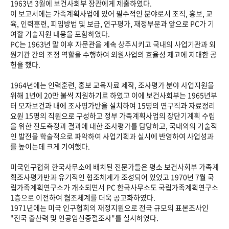
1963년 3월에 보건사회부 장관에게 제출하였다.
이 보고서에는 가족계획사업에 있어 필수적인 분야로서 조직, 홍보, 교
육, 인력훈련, 피임방법 및 보급, 연구평가, 재정부문과 앞으로 PC가 기
여할 기술지원 내용을 포함하였다.
PC는 1963년 말 이후 자문관을 계속 상주시키고 국내의 사업기관과 외
원기관 간의 조정 역할을 수행하여 외원사업의 효율성 제고에 지대한 공
헌을 했다.
1964년에는 인력훈련, 홍보 교육자료 제작, 조사평가 분야 사업지원을
위해 1년에 20만 불씩 지원하기로 하였고 이에 보건사회부는 1965년부
터 모자보건과 내에 조사평가반을 설치하여 15명의 연구직과 자료정리
요원 15명의 직원으로 구성하고 정부 가족계획사업의 장단기계획 수립
을 위한 진도측정과 결과에 대한 조사평가를 담당하고, 국내외의 기술적
인 발전을 학술적으로 파악하여 사업기획과 실시에 반영하여 사업성과
를 높이는데 크게 기여했다.
미국인구협회 한국사무소에 배치된 전문가들은 평소 보건사회부 가족계
획조사평가반과 유기적인 협조체계가 조성되어 있었고 1970년 7월 국
립가족계획연구소가 개소되면서 PC 한국사무소도 국립가족계획연구소
1층으로 이전하여 협조체계를 더욱 공고화하였다.
1971년에는 미국 인구협회의 재정지원으로 전국 규모의 표본조사인
"전국 출산력 및 인공임신중절조사"를 실시하였다.