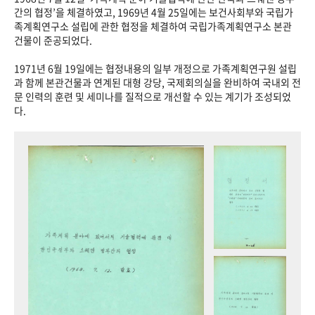
+1
성과 50선
숫자로 보는 50년
50
주년 광장
간의 협정’을 체결하였고, 1969년 4월 25일에는 보건사회부와 국립가
족계획연구소 설립에 관한 협정을 체결하여 국립가족계획연구소 본관
세계와 함께 한 KIHASA
건물이 준공되었다.
1971년 6월 19일에는 협정내용의 일부 개정으로 가족계획연구원 설립
VR 역사관
과 함께 본관건물과 연계된 대형 강당, 국제회의실을 완비하여 국내외 전
문 인력의 훈련 및 세미나를 질적으로 개선할 수 있는 계기가 조성되었
다.