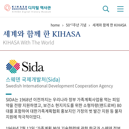
+1
home
50
주년 기념
세계와 함께 한 KIHASA
기관 역사
세계와 함께 한 KIHASA
걸어온 길
기관 변천사
역대 기관장
연구원 사람들
KIHASA With The World
연구 역사
정책과 연구
키워드로 보는 연구 역사
연구자들
간행물 변천사
스웨덴 국제개발처(Sida)
Swedish International Development Cooperation Agency
기록물 아카이브
SIDA는 1968년 이전까지는 우리나라 정부 가족계획사업용 먹는 피임
사진 아카이브
문서 기록물
행정박물
영상 기록물
약을 전량 지원하였고, 보건소 현지지도를 위한 소형차량(랜드로버) 80
대를 포함하여 대한가족계획협회 홍보지인 가정의 벗 발간 지원 등 물자
지원에 적극적이었다.
+1
50
주년 기념
1968년 7월 12일 ‘가족계획 분야 기술협력에 관한 한국과 스웨덴 정부