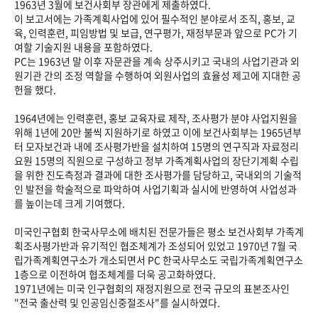
1963년 3월에 보건사회부 장관에게 제출하였다.
이 보고서에는 가족계획사업에 있어 필수적인 분야로서 조직, 홍보, 교
육, 인력훈련, 피임방법 및 보급, 연구평가, 재정부문과 앞으로 PC가 기
여할 기술지원 내용을 포함하였다.
PC는 1963년 말 이후 자문관을 계속 상주시키고 국내의 사업기관과 외
원기관 간의 조정 역할을 수행하여 외원사업의 효율성 제고에 지대한 공
헌을 했다.
1964년에는 인력훈련, 홍보 교육자료 제작, 조사평가 분야 사업지원을
위해 1년에 20만 불씩 지원하기로 하였고 이에 보건사회부는 1965년부
터 모자보건과 내에 조사평가반을 설치하여 15명의 연구직과 자료정리
요원 15명의 직원으로 구성하고 정부 가족계획사업의 장단기계획 수립
을 위한 진도측정과 결과에 대한 조사평가를 담당하고, 국내외의 기술적
인 발전을 학술적으로 파악하여 사업기획과 실시에 반영하여 사업성과
를 높이는데 크게 기여했다.
미국인구협회 한국사무소에 배치된 전문가들은 평소 보건사회부 가족계
획조사평가반과 유기적인 협조체계가 조성되어 있었고 1970년 7월 국
립가족계획연구소가 개소되면서 PC 한국사무소도 국립가족계획연구소
1층으로 이전하여 협조체계를 더욱 공고화하였다.
1971년에는 미국 인구협회의 재정지원으로 전국 규모의 표본조사인
"전국 출산력 및 인공임신중절조사"를 실시하였다.