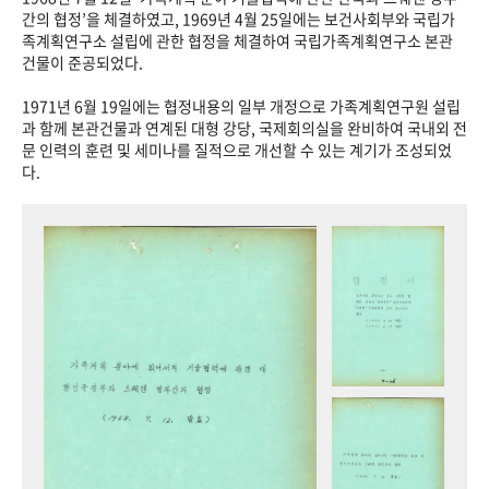
+1
성과 50선
숫자로 보는 50년
50
주년 광장
간의 협정’을 체결하였고, 1969년 4월 25일에는 보건사회부와 국립가
족계획연구소 설립에 관한 협정을 체결하여 국립가족계획연구소 본관
세계와 함께 한 KIHASA
건물이 준공되었다.
1971년 6월 19일에는 협정내용의 일부 개정으로 가족계획연구원 설립
VR 역사관
과 함께 본관건물과 연계된 대형 강당, 국제회의실을 완비하여 국내외 전
문 인력의 훈련 및 세미나를 질적으로 개선할 수 있는 계기가 조성되었
다.