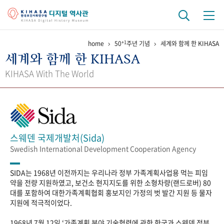
+1
home
50
주년 기념
세계와 함께 한 KIHASA
기관 역사
세계와 함께 한 KIHASA
걸어온 길
기관 변천사
역대 기관장
연구원 사람들
KIHASA With The World
연구 역사
정책과 연구
키워드로 보는 연구 역사
연구자들
간행물 변천사
스웨덴 국제개발처(Sida)
Swedish International Development Cooperation Agency
기록물 아카이브
SIDA는 1968년 이전까지는 우리나라 정부 가족계획사업용 먹는 피임
사진 아카이브
문서 기록물
행정박물
영상 기록물
약을 전량 지원하였고, 보건소 현지지도를 위한 소형차량(랜드로버) 80
대를 포함하여 대한가족계획협회 홍보지인 가정의 벗 발간 지원 등 물자
지원에 적극적이었다.
+1
50
주년 기념
1968년 7월 12일 ‘가족계획 분야 기술협력에 관한 한국과 스웨덴 정부