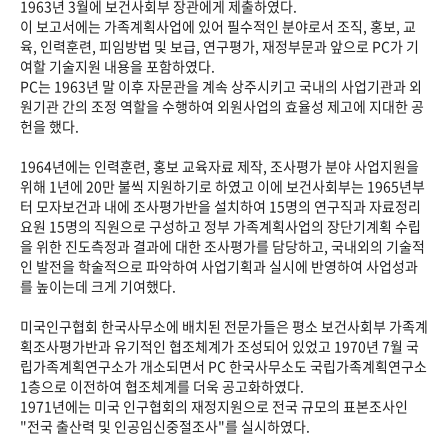
1963년 3월에 보건사회부 장관에게 제출하였다.
이 보고서에는 가족계획사업에 있어 필수적인 분야로서 조직, 홍보, 교
육, 인력훈련, 피임방법 및 보급, 연구평가, 재정부문과 앞으로 PC가 기
여할 기술지원 내용을 포함하였다.
PC는 1963년 말 이후 자문관을 계속 상주시키고 국내의 사업기관과 외
원기관 간의 조정 역할을 수행하여 외원사업의 효율성 제고에 지대한 공
헌을 했다.
1964년에는 인력훈련, 홍보 교육자료 제작, 조사평가 분야 사업지원을
위해 1년에 20만 불씩 지원하기로 하였고 이에 보건사회부는 1965년부
터 모자보건과 내에 조사평가반을 설치하여 15명의 연구직과 자료정리
요원 15명의 직원으로 구성하고 정부 가족계획사업의 장단기계획 수립
을 위한 진도측정과 결과에 대한 조사평가를 담당하고, 국내외의 기술적
인 발전을 학술적으로 파악하여 사업기획과 실시에 반영하여 사업성과
를 높이는데 크게 기여했다.
미국인구협회 한국사무소에 배치된 전문가들은 평소 보건사회부 가족계
획조사평가반과 유기적인 협조체계가 조성되어 있었고 1970년 7월 국
립가족계획연구소가 개소되면서 PC 한국사무소도 국립가족계획연구소
1층으로 이전하여 협조체계를 더욱 공고화하였다.
1971년에는 미국 인구협회의 재정지원으로 전국 규모의 표본조사인
"전국 출산력 및 인공임신중절조사"를 실시하였다.