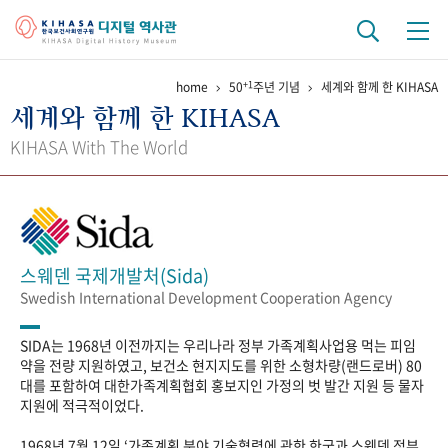
+1
home
50
주년 기념
세계와 함께 한 KIHASA
기관 역사
세계와 함께 한 KIHASA
걸어온 길
기관 변천사
역대 기관장
연구원 사람들
KIHASA With The World
연구 역사
정책과 연구
키워드로 보는 연구 역사
연구자들
간행물 변천사
스웨덴 국제개발처(Sida)
Swedish International Development Cooperation Agency
기록물 아카이브
SIDA는 1968년 이전까지는 우리나라 정부 가족계획사업용 먹는 피임
사진 아카이브
문서 기록물
행정박물
영상 기록물
약을 전량 지원하였고, 보건소 현지지도를 위한 소형차량(랜드로버) 80
대를 포함하여 대한가족계획협회 홍보지인 가정의 벗 발간 지원 등 물자
지원에 적극적이었다.
+1
50
주년 기념
1968년 7월 12일 ‘가족계획 분야 기술협력에 관한 한국과 스웨덴 정부