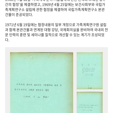
+1
성과 50선
숫자로 보는 50년
50
주년 광장
간의 협정’을 체결하였고, 1969년 4월 25일에는 보건사회부와 국립가
족계획연구소 설립에 관한 협정을 체결하여 국립가족계획연구소 본관
세계와 함께 한 KIHASA
건물이 준공되었다.
1971년 6월 19일에는 협정내용의 일부 개정으로 가족계획연구원 설립
VR 역사관
과 함께 본관건물과 연계된 대형 강당, 국제회의실을 완비하여 국내외 전
문 인력의 훈련 및 세미나를 질적으로 개선할 수 있는 계기가 조성되었
다.