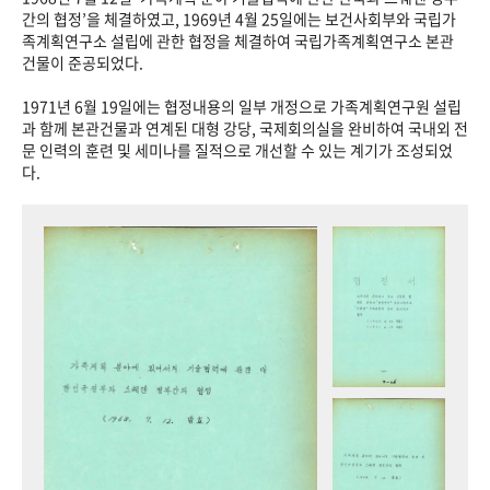
+1
성과 50선
숫자로 보는 50년
50
주년 광장
간의 협정’을 체결하였고, 1969년 4월 25일에는 보건사회부와 국립가
족계획연구소 설립에 관한 협정을 체결하여 국립가족계획연구소 본관
세계와 함께 한 KIHASA
건물이 준공되었다.
1971년 6월 19일에는 협정내용의 일부 개정으로 가족계획연구원 설립
VR 역사관
과 함께 본관건물과 연계된 대형 강당, 국제회의실을 완비하여 국내외 전
문 인력의 훈련 및 세미나를 질적으로 개선할 수 있는 계기가 조성되었
다.