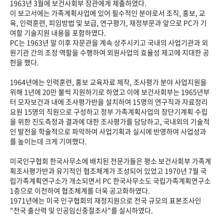
1963년 3월에 보건사회부 장관에게 제출하였다.
이 보고서에는 가족계획사업에 있어 필수적인 분야로서 조직, 홍보, 교
육, 인력훈련, 피임방법 및 보급, 연구평가, 재정부문과 앞으로 PC가 기
여할 기술지원 내용을 포함하였다.
PC는 1963년 말 이후 자문관을 계속 상주시키고 국내의 사업기관과 외
원기관 간의 조정 역할을 수행하여 외원사업의 효율성 제고에 지대한 공
헌을 했다.
1964년에는 인력훈련, 홍보 교육자료 제작, 조사평가 분야 사업지원을
위해 1년에 20만 불씩 지원하기로 하였고 이에 보건사회부는 1965년부
터 모자보건과 내에 조사평가반을 설치하여 15명의 연구직과 자료정리
요원 15명의 직원으로 구성하고 정부 가족계획사업의 장단기계획 수립
을 위한 진도측정과 결과에 대한 조사평가를 담당하고, 국내외의 기술적
인 발전을 학술적으로 파악하여 사업기획과 실시에 반영하여 사업성과
를 높이는데 크게 기여했다.
미국인구협회 한국사무소에 배치된 전문가들은 평소 보건사회부 가족계
획조사평가반과 유기적인 협조체계가 조성되어 있었고 1970년 7월 국
립가족계획연구소가 개소되면서 PC 한국사무소도 국립가족계획연구소
1층으로 이전하여 협조체계를 더욱 공고화하였다.
1971년에는 미국 인구협회의 재정지원으로 전국 규모의 표본조사인
"전국 출산력 및 인공임신중절조사"를 실시하였다.