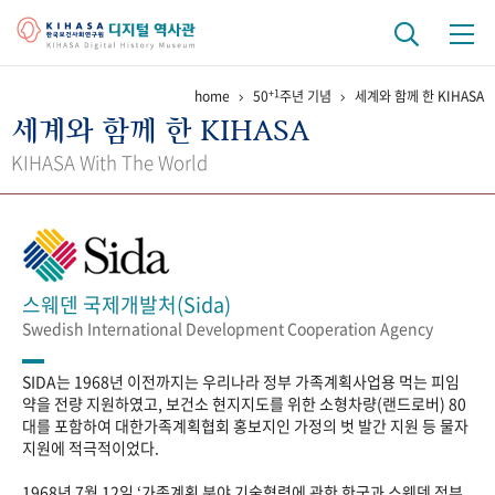
+1
home
50
주년 기념
세계와 함께 한 KIHASA
기관 역사
세계와 함께 한 KIHASA
걸어온 길
기관 변천사
역대 기관장
연구원 사람들
KIHASA With The World
연구 역사
정책과 연구
키워드로 보는 연구 역사
연구자들
간행물 변천사
스웨덴 국제개발처(Sida)
Swedish International Development Cooperation Agency
기록물 아카이브
SIDA는 1968년 이전까지는 우리나라 정부 가족계획사업용 먹는 피임
사진 아카이브
문서 기록물
행정박물
영상 기록물
약을 전량 지원하였고, 보건소 현지지도를 위한 소형차량(랜드로버) 80
대를 포함하여 대한가족계획협회 홍보지인 가정의 벗 발간 지원 등 물자
지원에 적극적이었다.
+1
50
주년 기념
1968년 7월 12일 ‘가족계획 분야 기술협력에 관한 한국과 스웨덴 정부