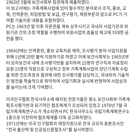
1963년 3월에 보건사회부 장관에게 제출하였다.
이 보고서에는 가족계획사업에 있어 필수적인 분야로서 조직, 홍보, 교
육, 인력훈련, 피임방법 및 보급, 연구평가, 재정부문과 앞으로 PC가 기
여할 기술지원 내용을 포함하였다.
PC는 1963년 말 이후 자문관을 계속 상주시키고 국내의 사업기관과 외
원기관 간의 조정 역할을 수행하여 외원사업의 효율성 제고에 지대한 공
헌을 했다.
1964년에는 인력훈련, 홍보 교육자료 제작, 조사평가 분야 사업지원을
위해 1년에 20만 불씩 지원하기로 하였고 이에 보건사회부는 1965년부
터 모자보건과 내에 조사평가반을 설치하여 15명의 연구직과 자료정리
요원 15명의 직원으로 구성하고 정부 가족계획사업의 장단기계획 수립
을 위한 진도측정과 결과에 대한 조사평가를 담당하고, 국내외의 기술적
인 발전을 학술적으로 파악하여 사업기획과 실시에 반영하여 사업성과
를 높이는데 크게 기여했다.
미국인구협회 한국사무소에 배치된 전문가들은 평소 보건사회부 가족계
획조사평가반과 유기적인 협조체계가 조성되어 있었고 1970년 7월 국
립가족계획연구소가 개소되면서 PC 한국사무소도 국립가족계획연구소
1층으로 이전하여 협조체계를 더욱 공고화하였다.
1971년에는 미국 인구협회의 재정지원으로 전국 규모의 표본조사인
"전국 출산력 및 인공임신중절조사"를 실시하였다.