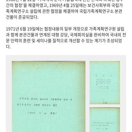
+1
성과 50선
숫자로 보는 50년
50
주년 광장
간의 협정’을 체결하였고, 1969년 4월 25일에는 보건사회부와 국립가
족계획연구소 설립에 관한 협정을 체결하여 국립가족계획연구소 본관
세계와 함께 한 KIHASA
건물이 준공되었다.
1971년 6월 19일에는 협정내용의 일부 개정으로 가족계획연구원 설립
VR 역사관
과 함께 본관건물과 연계된 대형 강당, 국제회의실을 완비하여 국내외 전
문 인력의 훈련 및 세미나를 질적으로 개선할 수 있는 계기가 조성되었
다.