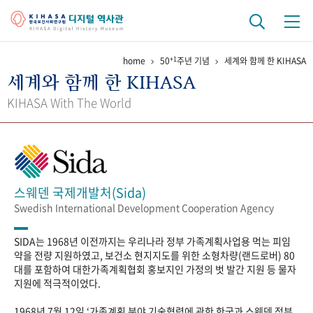
+1
home
50
주년 기념
세계와 함께 한 KIHASA
기관 역사
세계와 함께 한 KIHASA
걸어온 길
기관 변천사
역대 기관장
연구원 사람들
KIHASA With The World
연구 역사
정책과 연구
키워드로 보는 연구 역사
연구자들
간행물 변천사
스웨덴 국제개발처(Sida)
Swedish International Development Cooperation Agency
기록물 아카이브
SIDA는 1968년 이전까지는 우리나라 정부 가족계획사업용 먹는 피임
사진 아카이브
문서 기록물
행정박물
영상 기록물
약을 전량 지원하였고, 보건소 현지지도를 위한 소형차량(랜드로버) 80
대를 포함하여 대한가족계획협회 홍보지인 가정의 벗 발간 지원 등 물자
지원에 적극적이었다.
+1
50
주년 기념
1968년 7월 12일 ‘가족계획 분야 기술협력에 관한 한국과 스웨덴 정부