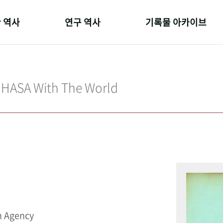
 역사
연구 역사
기록물 아카이브
온 길
정책과 연구
사진 아카이브
 변천사
키워드로 보는 연구 역사
문서 기록물
IHASA With The World
 기관장
연구자들
행정박물
 사람들
간행물 변천사
영상 기록물
n Agency