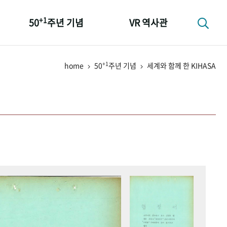
+1
50
주년 기념
VR 역사관
성과 50선
+1
home
50
주년 기념
세계와 함께 한 KIHASA
숫자로 보는 50년
+1
50
주년 광장
세계와 함께 한 KIHASA