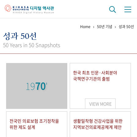
Home
50년 기념
성과 50선
기관 역사
성과 50선
걸어온 길
기관 변천사
역대 기관장
연구원 사람들
50 Years in 50 Snapshots
연구 역사
정책과 연구
키워드로 보는 연구 역사
연구자들
한국 최초 인문·사회분야
간행물 변천사
국책연구기관의 출범
19
70
'
기록물 아카이브
VIEW MORE
사진 아카이브
문서 기록물
행정박물
영상 기록물
전국민 의료보험 조기정착을
생활밀착형 건강사업을 위한
위한 제도 설계
지역보건의료제공체계 제안
+1
50
주년 기념