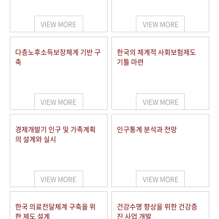
+1
성과 50선
숫자로 보는 50년
50
주년 광장
세계와 함께 한 KIHASA
VIEW MORE
VIEW MORE
VR 역사관
다층노후소득보장체계 기반 구
한국의 체계적 사회보험제도
축
기틀 마련
VIEW MORE
VIEW MORE
경제개발기 인구 및 가족계획
인구통계 분석과 전망
의 설계와 실시
VIEW MORE
VIEW MORE
한국 의료전달체계 구축을 위
건강수명 향상을 위한 건강증
한 제도 설계
진 사업 개발