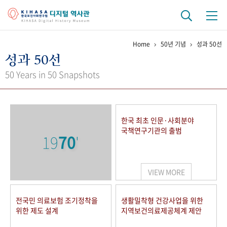
Home
50년 기념
성과 50선
기관 역사
성과 50선
걸어온 길
기관 변천사
역대 기관장
연구원 사람들
50 Years in 50 Snapshots
연구 역사
정책과 연구
키워드로 보는 연구 역사
연구자들
한국 최초 인문·사회분야
간행물 변천사
국책연구기관의 출범
19
70
'
기록물 아카이브
VIEW MORE
사진 아카이브
문서 기록물
행정박물
영상 기록물
전국민 의료보험 조기정착을
생활밀착형 건강사업을 위한
위한 제도 설계
지역보건의료제공체계 제안
+1
50
주년 기념