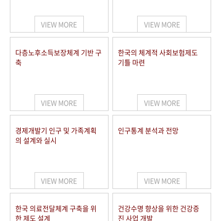
+1
성과 50선
숫자로 보는 50년
50
주년 광장
세계와 함께 한 KIHASA
VIEW MORE
VIEW MORE
VR 역사관
다층노후소득보장체계 기반 구
한국의 체계적 사회보험제도
축
기틀 마련
VIEW MORE
VIEW MORE
경제개발기 인구 및 가족계획
인구통계 분석과 전망
의 설계와 실시
VIEW MORE
VIEW MORE
한국 의료전달체계 구축을 위
건강수명 향상을 위한 건강증
한 제도 설계
진 사업 개발