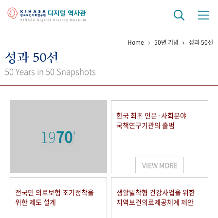
Home
50년 기념
성과 50선
기관 역사
성과 50선
걸어온 길
기관 변천사
역대 기관장
연구원 사람들
50 Years in 50 Snapshots
연구 역사
정책과 연구
키워드로 보는 연구 역사
연구자들
한국 최초 인문·사회분야
간행물 변천사
국책연구기관의 출범
19
70
'
기록물 아카이브
VIEW MORE
사진 아카이브
문서 기록물
행정박물
영상 기록물
전국민 의료보험 조기정착을
생활밀착형 건강사업을 위한
위한 제도 설계
지역보건의료제공체계 제안
+1
50
주년 기념