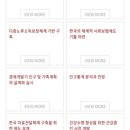
+1
성과 50선
숫자로 보는 50년
50
주년 광장
세계와 함께 한 KIHASA
VIEW MORE
VIEW MORE
VR 역사관
다층노후소득보장체계 기반 구
한국의 체계적 사회보험제도
축
기틀 마련
VIEW MORE
VIEW MORE
경제개발기 인구 및 가족계획
인구통계 분석과 전망
의 설계와 실시
VIEW MORE
VIEW MORE
한국 의료전달체계 구축을 위
건강수명 향상을 위한 건강증
한 제도 설계
진 사업 개발