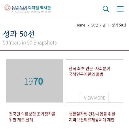
Home
50년 기념
성과 50선
기관 역사
성과 50선
걸어온 길
기관 변천사
역대 기관장
연구원 사람들
50 Years in 50 Snapshots
연구 역사
정책과 연구
키워드로 보는 연구 역사
연구자들
한국 최초 인문·사회분야
간행물 변천사
국책연구기관의 출범
19
70
'
기록물 아카이브
VIEW MORE
사진 아카이브
문서 기록물
행정박물
영상 기록물
전국민 의료보험 조기정착을
생활밀착형 건강사업을 위한
위한 제도 설계
지역보건의료제공체계 제안
+1
50
주년 기념