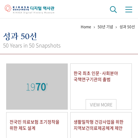
Home
50년 기념
성과 50선
기관 역사
성과 50선
걸어온 길
기관 변천사
역대 기관장
연구원 사람들
50 Years in 50 Snapshots
연구 역사
정책과 연구
키워드로 보는 연구 역사
연구자들
한국 최초 인문·사회분야
간행물 변천사
국책연구기관의 출범
19
70
'
기록물 아카이브
VIEW MORE
사진 아카이브
문서 기록물
행정박물
영상 기록물
전국민 의료보험 조기정착을
생활밀착형 건강사업을 위한
위한 제도 설계
지역보건의료제공체계 제안
+1
50
주년 기념