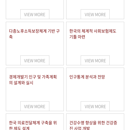
+1
성과 50선
숫자로 보는 50년
50
주년 광장
세계와 함께 한 KIHASA
VIEW MORE
VIEW MORE
VR 역사관
다층노후소득보장체계 기반 구
한국의 체계적 사회보험제도
축
기틀 마련
VIEW MORE
VIEW MORE
경제개발기 인구 및 가족계획
인구통계 분석과 전망
의 설계와 실시
VIEW MORE
VIEW MORE
한국 의료전달체계 구축을 위
건강수명 향상을 위한 건강증
한 제도 설계
진 사업 개발