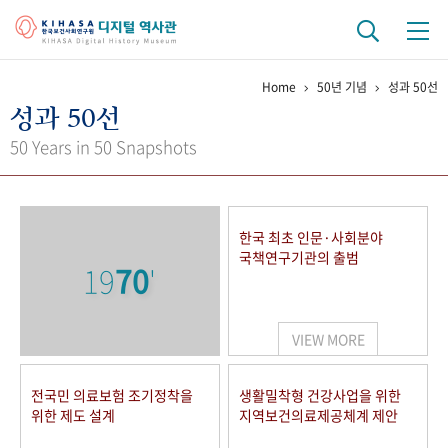
Home
50년 기념
성과 50선
기관 역사
성과 50선
걸어온 길
기관 변천사
역대 기관장
연구원 사람들
50 Years in 50 Snapshots
연구 역사
정책과 연구
키워드로 보는 연구 역사
연구자들
한국 최초 인문·사회분야
간행물 변천사
국책연구기관의 출범
19
70
'
기록물 아카이브
VIEW MORE
사진 아카이브
문서 기록물
행정박물
영상 기록물
전국민 의료보험 조기정착을
생활밀착형 건강사업을 위한
위한 제도 설계
지역보건의료제공체계 제안
+1
50
주년 기념