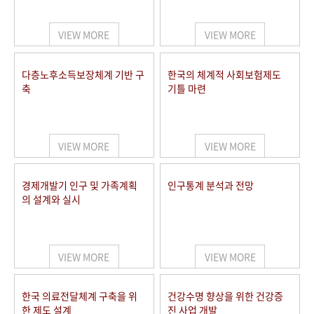
+1
성과 50선
숫자로 보는 50년
50
주년 광장
세계와 함께 한 KIHASA
VIEW MORE
VIEW MORE
VR 역사관
다층노후소득보장체계 기반 구
한국의 체계적 사회보험제도
축
기틀 마련
VIEW MORE
VIEW MORE
경제개발기 인구 및 가족계획
인구통계 분석과 전망
의 설계와 실시
VIEW MORE
VIEW MORE
한국 의료전달체계 구축을 위
건강수명 향상을 위한 건강증
한 제도 설계
진 사업 개발