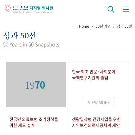
Home
50년 기념
성과 50선
기관 역사
성과 50선
걸어온 길
기관 변천사
역대 기관장
연구원 사람들
50 Years in 50 Snapshots
연구 역사
정책과 연구
키워드로 보는 연구 역사
연구자들
한국 최초 인문·사회분야
간행물 변천사
국책연구기관의 출범
19
70
'
기록물 아카이브
VIEW MORE
사진 아카이브
문서 기록물
행정박물
영상 기록물
전국민 의료보험 조기정착을
생활밀착형 건강사업을 위한
위한 제도 설계
지역보건의료제공체계 제안
+1
50
주년 기념