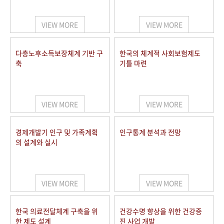
+1
성과 50선
숫자로 보는 50년
50
주년 광장
세계와 함께 한 KIHASA
VIEW MORE
VIEW MORE
VR 역사관
다층노후소득보장체계 기반 구
한국의 체계적 사회보험제도
축
기틀 마련
VIEW MORE
VIEW MORE
경제개발기 인구 및 가족계획
인구통계 분석과 전망
의 설계와 실시
VIEW MORE
VIEW MORE
한국 의료전달체계 구축을 위
건강수명 향상을 위한 건강증
한 제도 설계
진 사업 개발