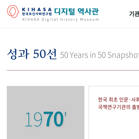
기관
걸어
기관
성과 50선
50 Years in 50 Snapsho
역대
연구원
한국 최초 인문·사
국책연구기관의 출
19
70
'