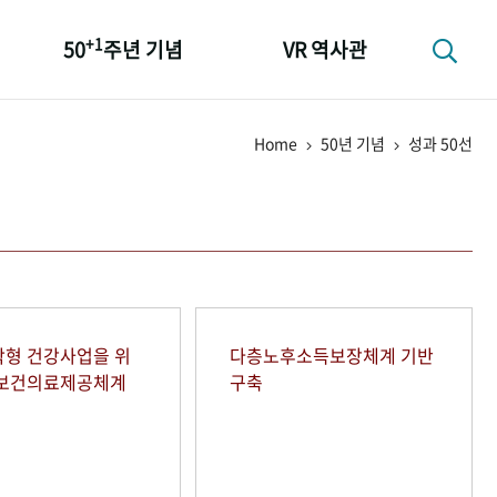
+1
50
주년 기념
VR 역사관
성과 50선
Home
50년 기념
성과 50선
숫자로 보는 50년
+1
50
주년 광장
세계와 함께 한 KIHASA
형 건강사업을 위
다층노후소득보장체계 기반
역보건의료제공체계
구축