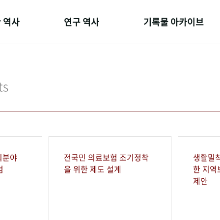
 역사
연구 역사
기록물 아카이브
온 길
정책과 연구
사진 아카이브
 변천사
키워드로 보는 연구 역사
문서 기록물
ts
 기관장
연구자들
행정박물
 사람들
간행물 변천사
영상 기록물
회분야
전국민 의료보험 조기정착
생활밀착
범
을 위한 제도 설계
한 지
제안