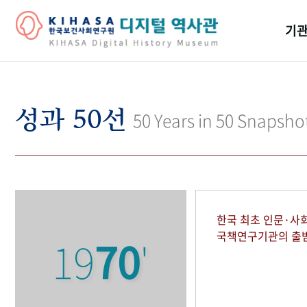
기관
걸어
기관
성과 50선
50 Years in 50 Snapsho
역대
연구원
한국 최초 인문·사
국책연구기관의 출
19
70
'