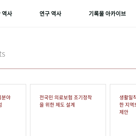
 역사
연구 역사
기록물 아카이브
온 길
정책과 연구
사진 아카이브
 변천사
키워드로 보는 연구 역사
문서 기록물
ts
 기관장
연구자들
행정박물
 사람들
간행물 변천사
영상 기록물
회분야
전국민 의료보험 조기정착
생활밀착
범
을 위한 제도 설계
한 지
제안