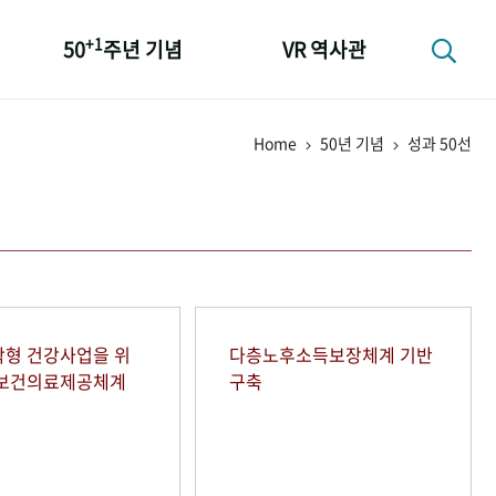
+1
50
주년 기념
VR 역사관
성과 50선
Home
50년 기념
성과 50선
숫자로 보는 50년
+1
50
주년 광장
세계와 함께 한 KIHASA
형 건강사업을 위
다층노후소득보장체계 기반
역보건의료제공체계
구축