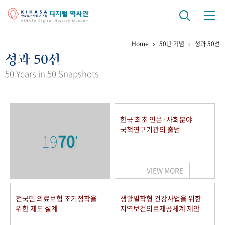
Home
50년 기념
성과 50선
기관 역사
성과 50선
걸어온 길
기관 변천사
역대 기관장
연구원 사람들
50 Years in 50 Snapshots
연구 역사
정책과 연구
키워드로 보는 연구 역사
연구자들
한국 최초 인문·사회분야
간행물 변천사
국책연구기관의 출범
19
70
'
기록물 아카이브
VIEW MORE
사진 아카이브
문서 기록물
행정박물
영상 기록물
전국민 의료보험 조기정착을
생활밀착형 건강사업을 위한
위한 제도 설계
지역보건의료제공체계 제안
+1
50
주년 기념