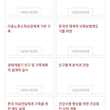
+1
성과 50선
숫자로 보는 50년
50
주년 광장
세계와 함께 한 KIHASA
VIEW MORE
VIEW MORE
VR 역사관
다층노후소득보장체계 기반 구
한국의 체계적 사회보험제도
축
기틀 마련
VIEW MORE
VIEW MORE
경제개발기 인구 및 가족계획
인구통계 분석과 전망
의 설계와 실시
VIEW MORE
VIEW MORE
한국 의료전달체계 구축을 위
건강수명 향상을 위한 건강증
한 제도 설계
진 사업 개발