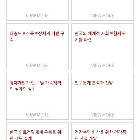
+1
성과 50선
숫자로 보는 50년
50
주년 광장
세계와 함께 한 KIHASA
VIEW MORE
VIEW MORE
VR 역사관
다층노후소득보장체계 기반 구
한국의 체계적 사회보험제도
축
기틀 마련
VIEW MORE
VIEW MORE
경제개발기 인구 및 가족계획
인구통계 분석과 전망
의 설계와 실시
VIEW MORE
VIEW MORE
한국 의료전달체계 구축을 위
건강수명 향상을 위한 건강증
한 제도 설계
진 사업 개발