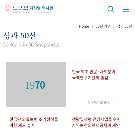
Home
50년 기념
성과 50선
기관 역사
성과 50선
걸어온 길
기관 변천사
역대 기관장
연구원 사람들
50 Years in 50 Snapshots
연구 역사
정책과 연구
키워드로 보는 연구 역사
연구자들
한국 최초 인문·사회분야
간행물 변천사
국책연구기관의 출범
19
70
'
기록물 아카이브
VIEW MORE
사진 아카이브
문서 기록물
행정박물
영상 기록물
전국민 의료보험 조기정착을
생활밀착형 건강사업을 위한
위한 제도 설계
지역보건의료제공체계 제안
+1
50
주년 기념