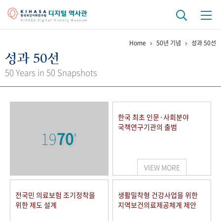
Home
50년 기념
성과 50선
기관 역사
성과 50선
걸어온 길
기관 변천사
역대 기관장
연구원 사람들
50 Years in 50 Snapshots
연구 역사
정책과 연구
키워드로 보는 연구 역사
연구자들
한국 최초 인문·사회분야
간행물 변천사
국책연구기관의 출범
19
70
'
기록물 아카이브
VIEW MORE
사진 아카이브
문서 기록물
행정박물
영상 기록물
전국민 의료보험 조기정착을
생활밀착형 건강사업을 위한
위한 제도 설계
지역보건의료제공체계 제안
+1
50
주년 기념