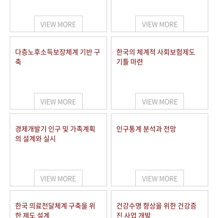
+1
성과 50선
숫자로 보는 50년
50
주년 광장
세계와 함께 한 KIHASA
VIEW MORE
VIEW MORE
VR 역사관
다층노후소득보장체계 기반 구
한국의 체계적 사회보험제도
축
기틀 마련
VIEW MORE
VIEW MORE
경제개발기 인구 및 가족계획
인구통계 분석과 전망
의 설계와 실시
VIEW MORE
VIEW MORE
한국 의료전달체계 구축을 위
건강수명 향상을 위한 건강증
한 제도 설계
진 사업 개발