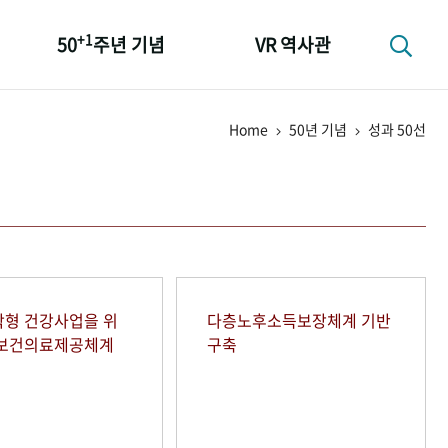
+1
50
주년 기념
VR 역사관
성과 50선
Home
50년 기념
성과 50선
숫자로 보는 50년
+1
50
주년 광장
세계와 함께 한 KIHASA
형 건강사업을 위
다층노후소득보장체계 기반
역보건의료제공체계
구축