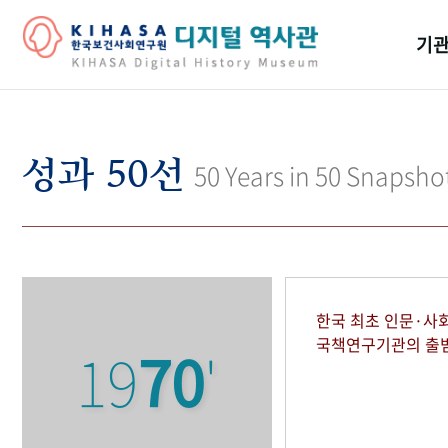
기관
걸어
기관
성과 50선
50 Years in 50 Snapsho
역대
연구원
한국 최초 인문·사
국책연구기관의 출
19
70
'