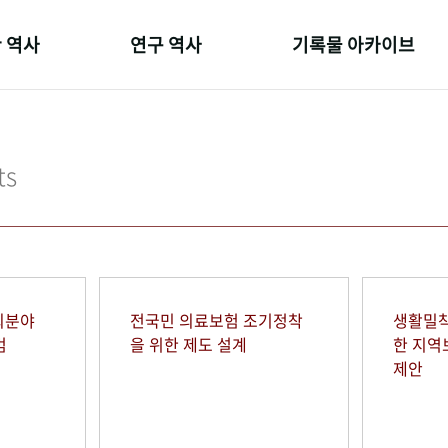
 역사
연구 역사
기록물 아카이브
온 길
정책과 연구
사진 아카이브
 변천사
키워드로 보는 연구 역사
문서 기록물
ts
 기관장
연구자들
행정박물
 사람들
간행물 변천사
영상 기록물
회분야
전국민 의료보험 조기정착
생활밀착
범
을 위한 제도 설계
한 지
제안