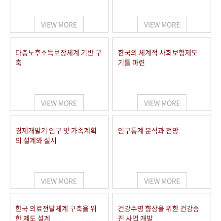
+1
성과 50선
숫자로 보는 50년
50
주년 광장
세계와 함께 한 KIHASA
VIEW MORE
VIEW MORE
VR 역사관
다층노후소득보장체계 기반 구
한국의 체계적 사회보험제도
축
기틀 마련
VIEW MORE
VIEW MORE
경제개발기 인구 및 가족계획
인구통계 분석과 전망
의 설계와 실시
VIEW MORE
VIEW MORE
한국 의료전달체계 구축을 위
건강수명 향상을 위한 건강증
한 제도 설계
진 사업 개발