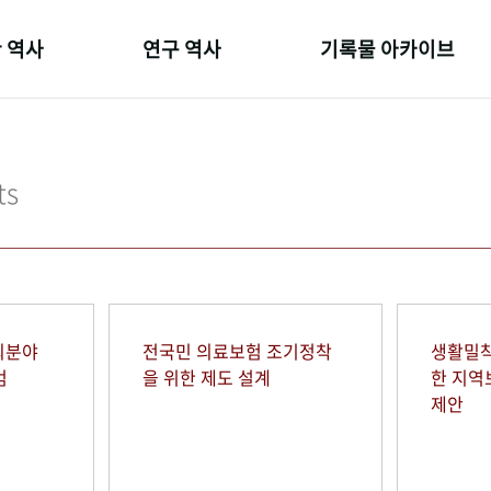
 역사
연구 역사
기록물 아카이브
온 길
정책과 연구
사진 아카이브
 변천사
키워드로 보는 연구 역사
문서 기록물
ts
 기관장
연구자들
행정박물
 사람들
간행물 변천사
영상 기록물
회분야
전국민 의료보험 조기정착
생활밀착
범
을 위한 제도 설계
한 지
제안