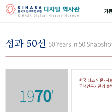
기관
걸어
기관
성과 50선
50 Years in 50 Snapsho
역대
연구원
한국 최초 인문·사
국책연구기관의 출
19
70
'