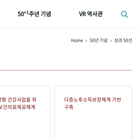
+1
50
주년 기념
VR 역사관
성과 50선
Home
50년 기념
성과 50선
숫자로 보는 50년
+1
50
주년 광장
세계와 함께 한 KIHASA
형 건강사업을 위
다층노후소득보장체계 기반
역보건의료제공체계
구축