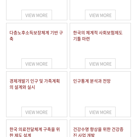
+1
성과 50선
숫자로 보는 50년
50
주년 광장
세계와 함께 한 KIHASA
VIEW MORE
VIEW MORE
VR 역사관
다층노후소득보장체계 기반 구
한국의 체계적 사회보험제도
축
기틀 마련
VIEW MORE
VIEW MORE
경제개발기 인구 및 가족계획
인구통계 분석과 전망
의 설계와 실시
VIEW MORE
VIEW MORE
한국 의료전달체계 구축을 위
건강수명 향상을 위한 건강증
한 제도 설계
진 사업 개발