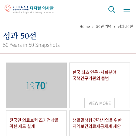
Home
50년 기념
성과 50선
기관 역사
성과 50선
걸어온 길
기관 변천사
역대 기관장
연구원 사람들
50 Years in 50 Snapshots
연구 역사
정책과 연구
키워드로 보는 연구 역사
연구자들
한국 최초 인문·사회분야
간행물 변천사
국책연구기관의 출범
19
70
'
기록물 아카이브
VIEW MORE
사진 아카이브
문서 기록물
행정박물
영상 기록물
전국민 의료보험 조기정착을
생활밀착형 건강사업을 위한
위한 제도 설계
지역보건의료제공체계 제안
+1
50
주년 기념