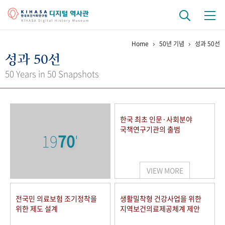
Home
50년 기념
성과 50선
기관 역사
성과 50선
걸어온 길
기관 변천사
역대 기관장
연구원 사람들
50 Years in 50 Snapshots
연구 역사
정책과 연구
키워드로 보는 연구 역사
연구자들
한국 최초 인문·사회분야
간행물 변천사
국책연구기관의 출범
19
70
'
기록물 아카이브
VIEW MORE
사진 아카이브
문서 기록물
행정박물
영상 기록물
전국민 의료보험 조기정착을
생활밀착형 건강사업을 위한
위한 제도 설계
지역보건의료제공체계 제안
+1
50
주년 기념