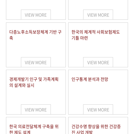
+1
성과 50선
숫자로 보는 50년
50
주년 광장
세계와 함께 한 KIHASA
VIEW MORE
VIEW MORE
VR 역사관
다층노후소득보장체계 기반 구
한국의 체계적 사회보험제도
축
기틀 마련
VIEW MORE
VIEW MORE
경제개발기 인구 및 가족계획
인구통계 분석과 전망
의 설계와 실시
VIEW MORE
VIEW MORE
한국 의료전달체계 구축을 위
건강수명 향상을 위한 건강증
한 제도 설계
진 사업 개발