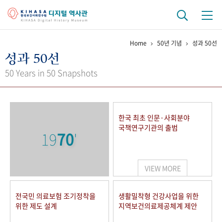
Home
50년 기념
성과 50선
기관 역사
성과 50선
걸어온 길
기관 변천사
역대 기관장
연구원 사람들
50 Years in 50 Snapshots
연구 역사
정책과 연구
키워드로 보는 연구 역사
연구자들
한국 최초 인문·사회분야
간행물 변천사
국책연구기관의 출범
19
70
'
기록물 아카이브
VIEW MORE
사진 아카이브
문서 기록물
행정박물
영상 기록물
전국민 의료보험 조기정착을
생활밀착형 건강사업을 위한
위한 제도 설계
지역보건의료제공체계 제안
+1
50
주년 기념