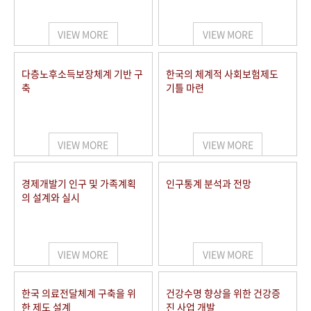
+1
성과 50선
숫자로 보는 50년
50
주년 광장
세계와 함께 한 KIHASA
VIEW MORE
VIEW MORE
VR 역사관
다층노후소득보장체계 기반 구
한국의 체계적 사회보험제도
축
기틀 마련
VIEW MORE
VIEW MORE
경제개발기 인구 및 가족계획
인구통계 분석과 전망
의 설계와 실시
VIEW MORE
VIEW MORE
한국 의료전달체계 구축을 위
건강수명 향상을 위한 건강증
한 제도 설계
진 사업 개발