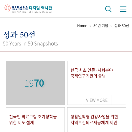
Home
50년 기념
성과 50선
기관 역사
성과 50선
걸어온 길
기관 변천사
역대 기관장
연구원 사람들
50 Years in 50 Snapshots
연구 역사
정책과 연구
키워드로 보는 연구 역사
연구자들
한국 최초 인문·사회분야
간행물 변천사
국책연구기관의 출범
19
70
'
기록물 아카이브
VIEW MORE
사진 아카이브
문서 기록물
행정박물
영상 기록물
전국민 의료보험 조기정착을
생활밀착형 건강사업을 위한
위한 제도 설계
지역보건의료제공체계 제안
+1
50
주년 기념