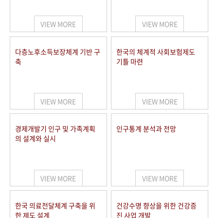
+1
성과 50선
숫자로 보는 50년
50
주년 광장
세계와 함께 한 KIHASA
VIEW MORE
VIEW MORE
VR 역사관
다층노후소득보장체계 기반 구
한국의 체계적 사회보험제도
축
기틀 마련
VIEW MORE
VIEW MORE
경제개발기 인구 및 가족계획
인구통계 분석과 전망
의 설계와 실시
VIEW MORE
VIEW MORE
한국 의료전달체계 구축을 위
건강수명 향상을 위한 건강증
한 제도 설계
진 사업 개발