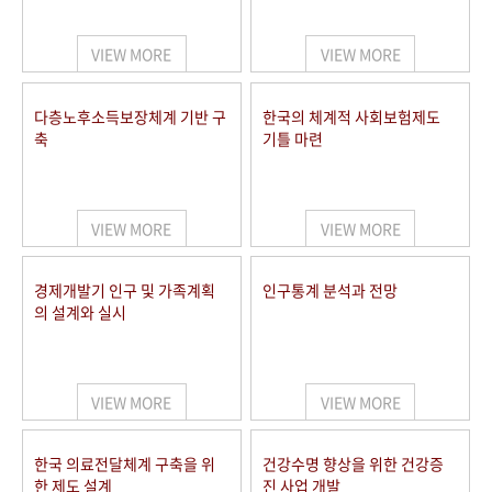
+1
성과 50선
숫자로 보는 50년
50
주년 광장
세계와 함께 한 KIHASA
VIEW MORE
VIEW MORE
VR 역사관
다층노후소득보장체계 기반 구
한국의 체계적 사회보험제도
축
기틀 마련
VIEW MORE
VIEW MORE
경제개발기 인구 및 가족계획
인구통계 분석과 전망
의 설계와 실시
VIEW MORE
VIEW MORE
한국 의료전달체계 구축을 위
건강수명 향상을 위한 건강증
한 제도 설계
진 사업 개발