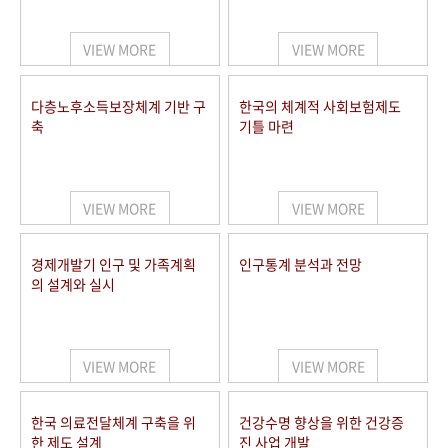
+1
성과 50선
숫자로 보는 50년
50
주년 광장
세계와 함께 한 KIHASA
VIEW MORE
VIEW MORE
VR 역사관
다층노후소득보장체계 기반 구
한국의 체계적 사회보험제도
축
기틀 마련
VIEW MORE
VIEW MORE
경제개발기 인구 및 가족계획
인구통계 분석과 전망
의 설계와 실시
VIEW MORE
VIEW MORE
한국 의료전달체계 구축을 위
건강수명 향상을 위한 건강증
한 제도 설계
진 사업 개발