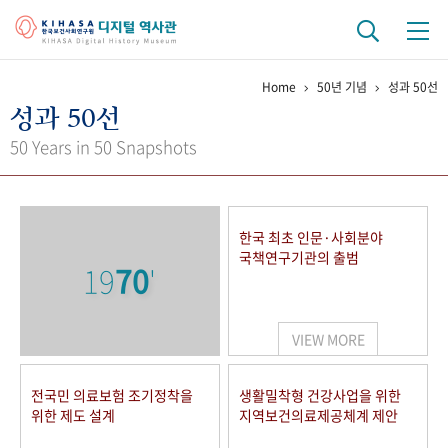
Home
50년 기념
성과 50선
기관 역사
성과 50선
걸어온 길
기관 변천사
역대 기관장
연구원 사람들
50 Years in 50 Snapshots
연구 역사
정책과 연구
키워드로 보는 연구 역사
연구자들
한국 최초 인문·사회분야
간행물 변천사
국책연구기관의 출범
19
70
'
기록물 아카이브
VIEW MORE
사진 아카이브
문서 기록물
행정박물
영상 기록물
전국민 의료보험 조기정착을
생활밀착형 건강사업을 위한
위한 제도 설계
지역보건의료제공체계 제안
+1
50
주년 기념