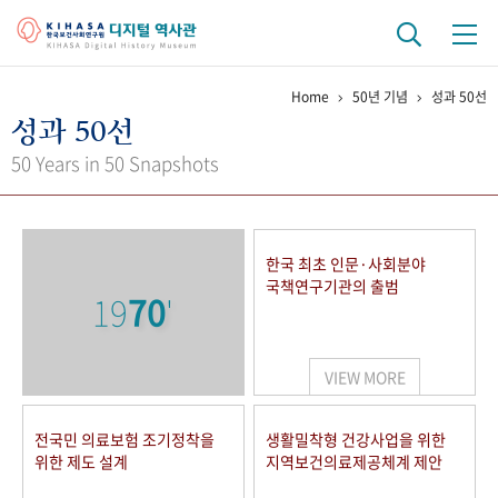
Home
50년 기념
성과 50선
기관 역사
성과 50선
걸어온 길
기관 변천사
역대 기관장
연구원 사람들
50 Years in 50 Snapshots
연구 역사
정책과 연구
키워드로 보는 연구 역사
연구자들
한국 최초 인문·사회분야
간행물 변천사
국책연구기관의 출범
19
70
'
기록물 아카이브
VIEW MORE
사진 아카이브
문서 기록물
행정박물
영상 기록물
전국민 의료보험 조기정착을
생활밀착형 건강사업을 위한
위한 제도 설계
지역보건의료제공체계 제안
+1
50
주년 기념