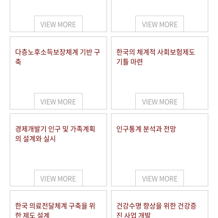
+1
성과 50선
숫자로 보는 50년
50
주년 광장
세계와 함께 한 KIHASA
VIEW MORE
VIEW MORE
VR 역사관
다층노후소득보장체계 기반 구
한국의 체계적 사회보험제도
축
기틀 마련
VIEW MORE
VIEW MORE
경제개발기 인구 및 가족계획
인구통계 분석과 전망
의 설계와 실시
VIEW MORE
VIEW MORE
한국 의료전달체계 구축을 위
건강수명 향상을 위한 건강증
한 제도 설계
진 사업 개발