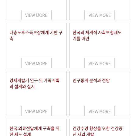
+1
성과 50선
숫자로 보는 50년
50
주년 광장
세계와 함께 한 KIHASA
VIEW MORE
VIEW MORE
VR 역사관
다층노후소득보장체계 기반 구
한국의 체계적 사회보험제도
축
기틀 마련
VIEW MORE
VIEW MORE
경제개발기 인구 및 가족계획
인구통계 분석과 전망
의 설계와 실시
VIEW MORE
VIEW MORE
한국 의료전달체계 구축을 위
건강수명 향상을 위한 건강증
한 제도 설계
진 사업 개발