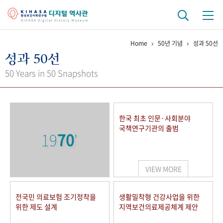
Home
50년 기념
성과 50선
기관 역사
성과 50선
걸어온 길
기관 변천사
역대 기관장
연구원 사람들
50 Years in 50 Snapshots
연구 역사
정책과 연구
키워드로 보는 연구 역사
연구자들
한국 최초 인문·사회분야
간행물 변천사
국책연구기관의 출범
19
70
'
기록물 아카이브
VIEW MORE
사진 아카이브
문서 기록물
행정박물
영상 기록물
전국민 의료보험 조기정착을
생활밀착형 건강사업을 위한
위한 제도 설계
지역보건의료제공체계 제안
+1
50
주년 기념