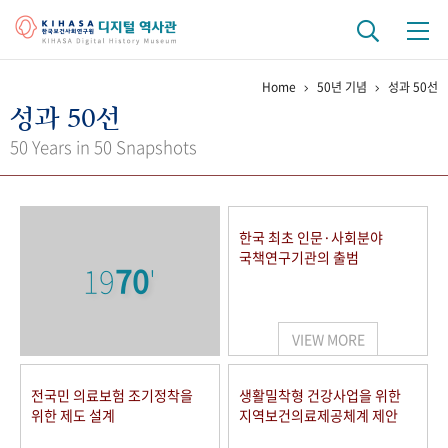
Home
50년 기념
성과 50선
기관 역사
성과 50선
걸어온 길
기관 변천사
역대 기관장
연구원 사람들
50 Years in 50 Snapshots
연구 역사
정책과 연구
키워드로 보는 연구 역사
연구자들
한국 최초 인문·사회분야
간행물 변천사
국책연구기관의 출범
19
70
'
기록물 아카이브
VIEW MORE
사진 아카이브
문서 기록물
행정박물
영상 기록물
전국민 의료보험 조기정착을
생활밀착형 건강사업을 위한
위한 제도 설계
지역보건의료제공체계 제안
+1
50
주년 기념