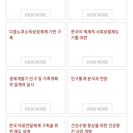
+1
성과 50선
숫자로 보는 50년
50
주년 광장
세계와 함께 한 KIHASA
VIEW MORE
VIEW MORE
VR 역사관
다층노후소득보장체계 기반 구
한국의 체계적 사회보험제도
축
기틀 마련
VIEW MORE
VIEW MORE
경제개발기 인구 및 가족계획
인구통계 분석과 전망
의 설계와 실시
VIEW MORE
VIEW MORE
한국 의료전달체계 구축을 위
건강수명 향상을 위한 건강증
한 제도 설계
진 사업 개발