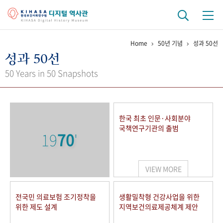
Home
50년 기념
성과 50선
기관 역사
성과 50선
걸어온 길
기관 변천사
역대 기관장
연구원 사람들
50 Years in 50 Snapshots
연구 역사
정책과 연구
키워드로 보는 연구 역사
연구자들
한국 최초 인문·사회분야
간행물 변천사
국책연구기관의 출범
19
70
'
기록물 아카이브
VIEW MORE
사진 아카이브
문서 기록물
행정박물
영상 기록물
전국민 의료보험 조기정착을
생활밀착형 건강사업을 위한
위한 제도 설계
지역보건의료제공체계 제안
+1
50
주년 기념