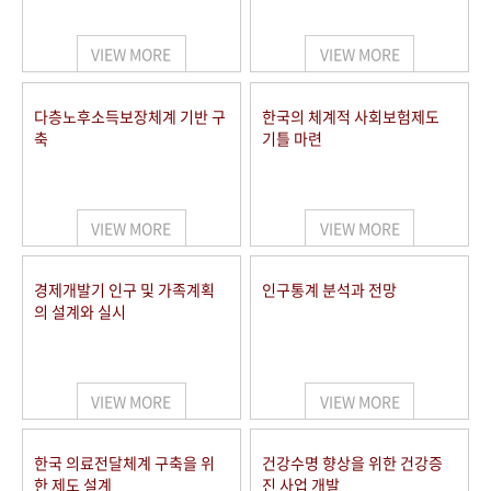
+1
성과 50선
숫자로 보는 50년
50
주년 광장
세계와 함께 한 KIHASA
VIEW MORE
VIEW MORE
VR 역사관
다층노후소득보장체계 기반 구
한국의 체계적 사회보험제도
축
기틀 마련
VIEW MORE
VIEW MORE
경제개발기 인구 및 가족계획
인구통계 분석과 전망
의 설계와 실시
VIEW MORE
VIEW MORE
한국 의료전달체계 구축을 위
건강수명 향상을 위한 건강증
한 제도 설계
진 사업 개발