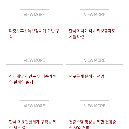
+1
성과 50선
숫자로 보는 50년
50
주년 광장
세계와 함께 한 KIHASA
VIEW MORE
VIEW MORE
VR 역사관
다층노후소득보장체계 기반 구
한국의 체계적 사회보험제도
축
기틀 마련
VIEW MORE
VIEW MORE
경제개발기 인구 및 가족계획
인구통계 분석과 전망
의 설계와 실시
VIEW MORE
VIEW MORE
한국 의료전달체계 구축을 위
건강수명 향상을 위한 건강증
한 제도 설계
진 사업 개발