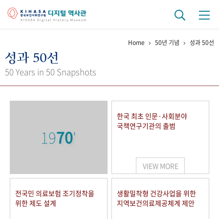
Home
50년 기념
성과 50선
기관 역사
성과 50선
걸어온 길
기관 변천사
역대 기관장
연구원 사람들
50 Years in 50 Snapshots
연구 역사
정책과 연구
키워드로 보는 연구 역사
연구자들
한국 최초 인문·사회분야
간행물 변천사
국책연구기관의 출범
19
70
'
기록물 아카이브
VIEW MORE
사진 아카이브
문서 기록물
행정박물
영상 기록물
전국민 의료보험 조기정착을
생활밀착형 건강사업을 위한
위한 제도 설계
지역보건의료제공체계 제안
+1
50
주년 기념