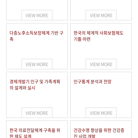
+1
성과 50선
숫자로 보는 50년
50
주년 광장
세계와 함께 한 KIHASA
VIEW MORE
VIEW MORE
VR 역사관
다층노후소득보장체계 기반 구
한국의 체계적 사회보험제도
축
기틀 마련
VIEW MORE
VIEW MORE
경제개발기 인구 및 가족계획
인구통계 분석과 전망
의 설계와 실시
VIEW MORE
VIEW MORE
한국 의료전달체계 구축을 위
건강수명 향상을 위한 건강증
한 제도 설계
진 사업 개발