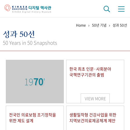
Home
50년 기념
성과 50선
기관 역사
성과 50선
걸어온 길
기관 변천사
역대 기관장
연구원 사람들
50 Years in 50 Snapshots
연구 역사
정책과 연구
키워드로 보는 연구 역사
연구자들
한국 최초 인문·사회분야
간행물 변천사
국책연구기관의 출범
19
70
'
기록물 아카이브
VIEW MORE
사진 아카이브
문서 기록물
행정박물
영상 기록물
전국민 의료보험 조기정착을
생활밀착형 건강사업을 위한
위한 제도 설계
지역보건의료제공체계 제안
+1
50
주년 기념