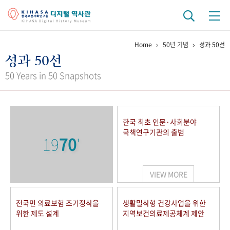
Home
50년 기념
성과 50선
기관 역사
성과 50선
걸어온 길
기관 변천사
역대 기관장
연구원 사람들
50 Years in 50 Snapshots
연구 역사
정책과 연구
키워드로 보는 연구 역사
연구자들
한국 최초 인문·사회분야
간행물 변천사
국책연구기관의 출범
19
70
'
기록물 아카이브
VIEW MORE
사진 아카이브
문서 기록물
행정박물
영상 기록물
전국민 의료보험 조기정착을
생활밀착형 건강사업을 위한
위한 제도 설계
지역보건의료제공체계 제안
+1
50
주년 기념