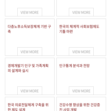
+1
성과 50선
숫자로 보는 50년
50
주년 광장
세계와 함께 한 KIHASA
VIEW MORE
VIEW MORE
VR 역사관
다층노후소득보장체계 기반 구
한국의 체계적 사회보험제도
축
기틀 마련
VIEW MORE
VIEW MORE
경제개발기 인구 및 가족계획
인구통계 분석과 전망
의 설계와 실시
VIEW MORE
VIEW MORE
한국 의료전달체계 구축을 위
건강수명 향상을 위한 건강증
한 제도 설계
진 사업 개발