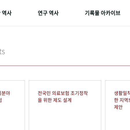
 역사
연구 역사
기록물 아카이브
온 길
정책과 연구
사진 아카이브
 변천사
키워드로 보는 연구 역사
문서 기록물
ts
 기관장
연구자들
행정박물
 사람들
간행물 변천사
영상 기록물
회분야
전국민 의료보험 조기정착
생활밀착
범
을 위한 제도 설계
한 지
제안