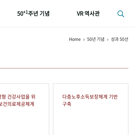
+1
50
주년 기념
VR 역사관
성과 50선
Home
50년 기념
성과 50선
숫자로 보는 50년
+1
50
주년 광장
세계와 함께 한 KIHASA
형 건강사업을 위
다층노후소득보장체계 기반
역보건의료제공체계
구축