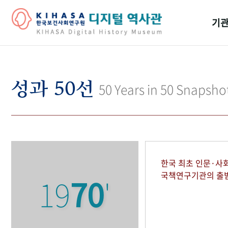
기관
걸어
기관
성과 50선
50 Years in 50 Snapsho
역대
연구원
한국 최초 인문·사
국책연구기관의 출
19
70
'