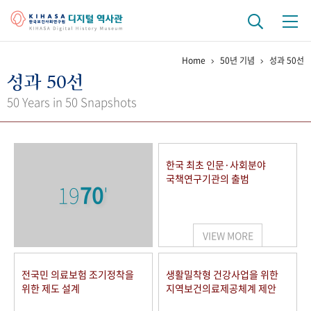
Home
50년 기념
성과 50선
기관 역사
성과 50선
걸어온 길
기관 변천사
역대 기관장
연구원 사람들
50 Years in 50 Snapshots
연구 역사
정책과 연구
키워드로 보는 연구 역사
연구자들
한국 최초 인문·사회분야
간행물 변천사
국책연구기관의 출범
19
70
'
기록물 아카이브
VIEW MORE
사진 아카이브
문서 기록물
행정박물
영상 기록물
전국민 의료보험 조기정착을
생활밀착형 건강사업을 위한
위한 제도 설계
지역보건의료제공체계 제안
+1
50
주년 기념