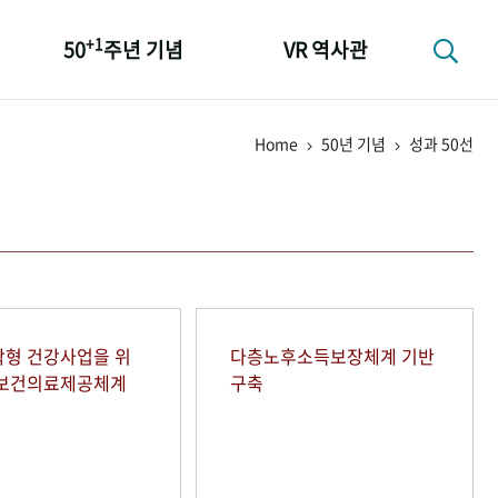
+1
50
주년 기념
VR 역사관
성과 50선
Home
50년 기념
성과 50선
숫자로 보는 50년
+1
50
주년 광장
세계와 함께 한 KIHASA
형 건강사업을 위
다층노후소득보장체계 기반
역보건의료제공체계
구축