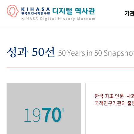
기관
걸어
기관
성과 50선
50 Years in 50 Snapsho
역대
연구원
한국 최초 인문·사
국책연구기관의 출
19
70
'