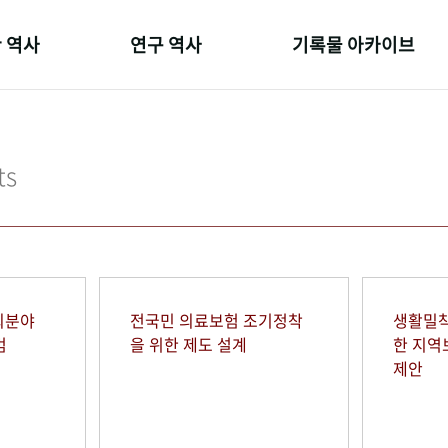
 역사
연구 역사
기록물 아카이브
온 길
정책과 연구
사진 아카이브
 변천사
키워드로 보는 연구 역사
문서 기록물
ts
 기관장
연구자들
행정박물
 사람들
간행물 변천사
영상 기록물
회분야
전국민 의료보험 조기정착
생활밀착
범
을 위한 제도 설계
한 지
제안