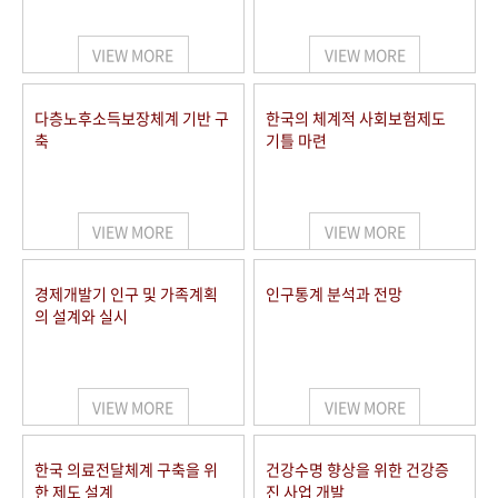
+1
성과 50선
숫자로 보는 50년
50
주년 광장
세계와 함께 한 KIHASA
VIEW MORE
VIEW MORE
VR 역사관
다층노후소득보장체계 기반 구
한국의 체계적 사회보험제도
축
기틀 마련
VIEW MORE
VIEW MORE
경제개발기 인구 및 가족계획
인구통계 분석과 전망
의 설계와 실시
VIEW MORE
VIEW MORE
한국 의료전달체계 구축을 위
건강수명 향상을 위한 건강증
한 제도 설계
진 사업 개발