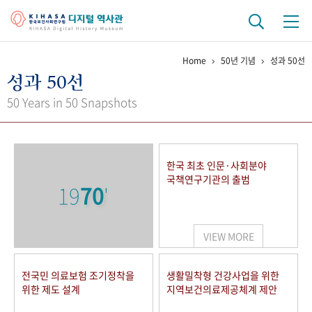
Home
50년 기념
성과 50선
기관 역사
성과 50선
걸어온 길
기관 변천사
역대 기관장
연구원 사람들
50 Years in 50 Snapshots
연구 역사
정책과 연구
키워드로 보는 연구 역사
연구자들
한국 최초 인문·사회분야
간행물 변천사
국책연구기관의 출범
19
70
'
기록물 아카이브
VIEW MORE
사진 아카이브
문서 기록물
행정박물
영상 기록물
전국민 의료보험 조기정착을
생활밀착형 건강사업을 위한
위한 제도 설계
지역보건의료제공체계 제안
+1
50
주년 기념