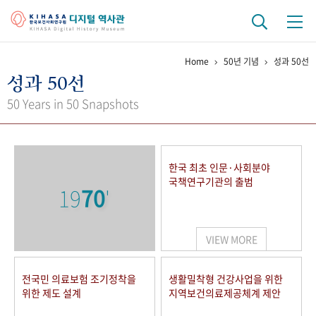
Home
50년 기념
성과 50선
기관 역사
성과 50선
걸어온 길
기관 변천사
역대 기관장
연구원 사람들
50 Years in 50 Snapshots
연구 역사
정책과 연구
키워드로 보는 연구 역사
연구자들
한국 최초 인문·사회분야
간행물 변천사
국책연구기관의 출범
19
70
'
기록물 아카이브
VIEW MORE
사진 아카이브
문서 기록물
행정박물
영상 기록물
전국민 의료보험 조기정착을
생활밀착형 건강사업을 위한
위한 제도 설계
지역보건의료제공체계 제안
+1
50
주년 기념