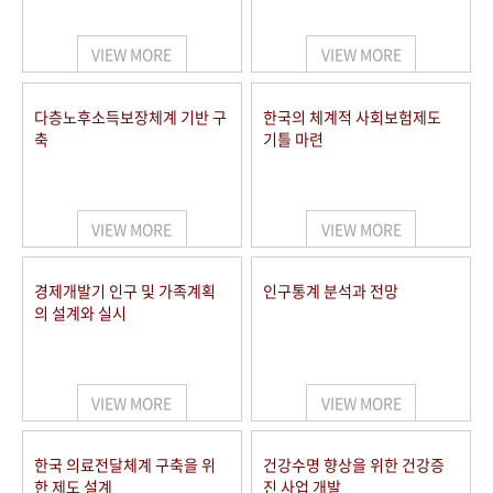
+1
성과 50선
숫자로 보는 50년
50
주년 광장
세계와 함께 한 KIHASA
VIEW MORE
VIEW MORE
VR 역사관
다층노후소득보장체계 기반 구
한국의 체계적 사회보험제도
축
기틀 마련
VIEW MORE
VIEW MORE
경제개발기 인구 및 가족계획
인구통계 분석과 전망
의 설계와 실시
VIEW MORE
VIEW MORE
한국 의료전달체계 구축을 위
건강수명 향상을 위한 건강증
한 제도 설계
진 사업 개발