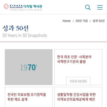
Home
50년 기념
성과 50선
기관 역사
성과 50선
걸어온 길
기관 변천사
역대 기관장
연구원 사람들
50 Years in 50 Snapshots
연구 역사
정책과 연구
키워드로 보는 연구 역사
연구자들
한국 최초 인문·사회분야
간행물 변천사
국책연구기관의 출범
19
70
'
기록물 아카이브
VIEW MORE
사진 아카이브
문서 기록물
행정박물
영상 기록물
전국민 의료보험 조기정착을
생활밀착형 건강사업을 위한
위한 제도 설계
지역보건의료제공체계 제안
+1
50
주년 기념