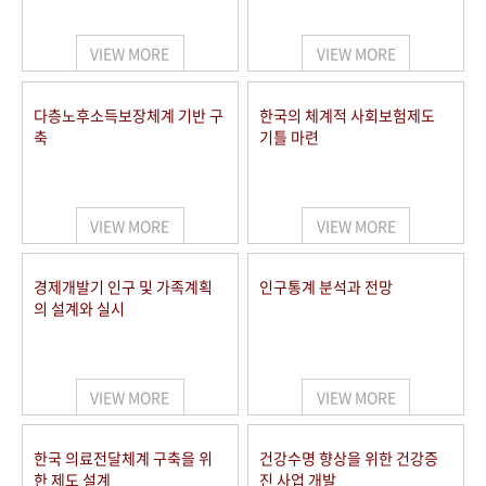
+1
성과 50선
숫자로 보는 50년
50
주년 광장
세계와 함께 한 KIHASA
VIEW MORE
VIEW MORE
VR 역사관
다층노후소득보장체계 기반 구
한국의 체계적 사회보험제도
축
기틀 마련
VIEW MORE
VIEW MORE
경제개발기 인구 및 가족계획
인구통계 분석과 전망
의 설계와 실시
VIEW MORE
VIEW MORE
한국 의료전달체계 구축을 위
건강수명 향상을 위한 건강증
한 제도 설계
진 사업 개발