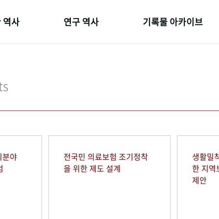
 역사
연구 역사
기록물 아카이브
온 길
정책과 연구
사진 아카이브
 변천사
키워드로 보는 연구 역사
문서 기록물
ts
 기관장
연구자들
행정박물
 사람들
간행물 변천사
영상 기록물
회분야
전국민 의료보험 조기정착
생활밀착
범
을 위한 제도 설계
한 지
제안