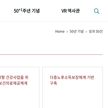
+1
50
주년 기념
VR 역사관
성과 50선
Home
50년 기념
성과 50선
숫자로 보는 50년
+1
50
주년 광장
세계와 함께 한 KIHASA
형 건강사업을 위
다층노후소득보장체계 기반
역보건의료제공체계
구축