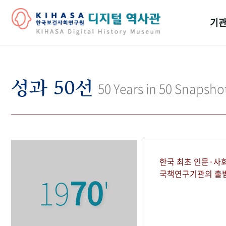
기관
걸어
기관
성과 50선
50 Years in 50 Snapsho
역대
연구원
한국 최초 인문·사
국책연구기관의 출
19
70
'