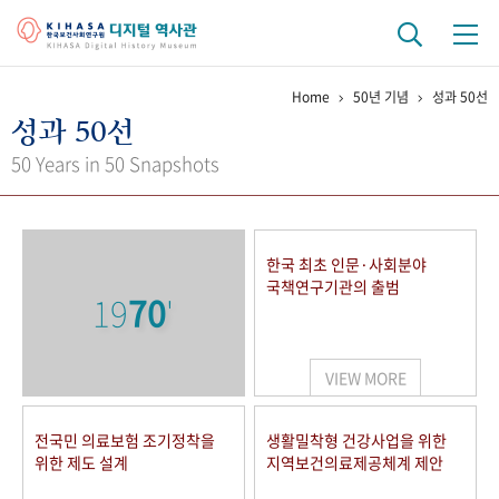
Home
50년 기념
성과 50선
기관 역사
성과 50선
걸어온 길
기관 변천사
역대 기관장
연구원 사람들
50 Years in 50 Snapshots
연구 역사
정책과 연구
키워드로 보는 연구 역사
연구자들
한국 최초 인문·사회분야
간행물 변천사
국책연구기관의 출범
19
70
'
기록물 아카이브
VIEW MORE
사진 아카이브
문서 기록물
행정박물
영상 기록물
전국민 의료보험 조기정착을
생활밀착형 건강사업을 위한
위한 제도 설계
지역보건의료제공체계 제안
+1
50
주년 기념