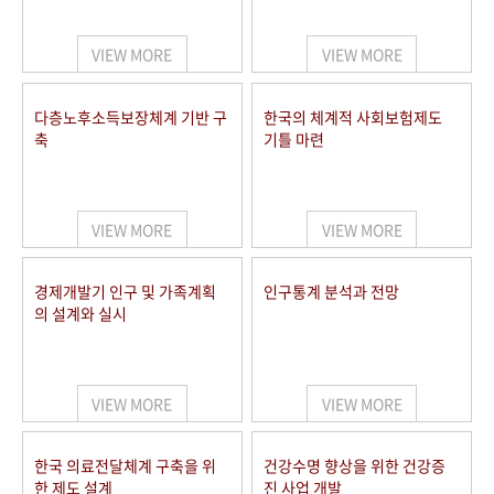
+1
성과 50선
숫자로 보는 50년
50
주년 광장
세계와 함께 한 KIHASA
VIEW MORE
VIEW MORE
VR 역사관
다층노후소득보장체계 기반 구
한국의 체계적 사회보험제도
축
기틀 마련
VIEW MORE
VIEW MORE
경제개발기 인구 및 가족계획
인구통계 분석과 전망
의 설계와 실시
VIEW MORE
VIEW MORE
한국 의료전달체계 구축을 위
건강수명 향상을 위한 건강증
한 제도 설계
진 사업 개발