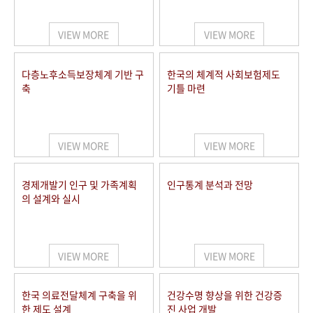
+1
성과 50선
숫자로 보는 50년
50
주년 광장
세계와 함께 한 KIHASA
VIEW MORE
VIEW MORE
VR 역사관
다층노후소득보장체계 기반 구
한국의 체계적 사회보험제도
축
기틀 마련
VIEW MORE
VIEW MORE
경제개발기 인구 및 가족계획
인구통계 분석과 전망
의 설계와 실시
VIEW MORE
VIEW MORE
한국 의료전달체계 구축을 위
건강수명 향상을 위한 건강증
한 제도 설계
진 사업 개발