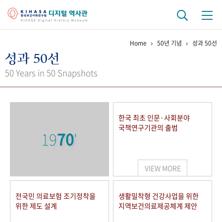
Home
50년 기념
성과 50선
기관 역사
성과 50선
걸어온 길
기관 변천사
역대 기관장
연구원 사람들
50 Years in 50 Snapshots
연구 역사
정책과 연구
키워드로 보는 연구 역사
연구자들
한국 최초 인문·사회분야
간행물 변천사
국책연구기관의 출범
19
70
'
기록물 아카이브
VIEW MORE
사진 아카이브
문서 기록물
행정박물
영상 기록물
전국민 의료보험 조기정착을
생활밀착형 건강사업을 위한
위한 제도 설계
지역보건의료제공체계 제안
+1
50
주년 기념