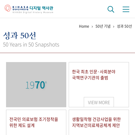
Home
50년 기념
성과 50선
기관 역사
성과 50선
걸어온 길
기관 변천사
역대 기관장
연구원 사람들
50 Years in 50 Snapshots
연구 역사
정책과 연구
키워드로 보는 연구 역사
연구자들
한국 최초 인문·사회분야
간행물 변천사
국책연구기관의 출범
19
70
'
기록물 아카이브
VIEW MORE
사진 아카이브
문서 기록물
행정박물
영상 기록물
전국민 의료보험 조기정착을
생활밀착형 건강사업을 위한
위한 제도 설계
지역보건의료제공체계 제안
+1
50
주년 기념