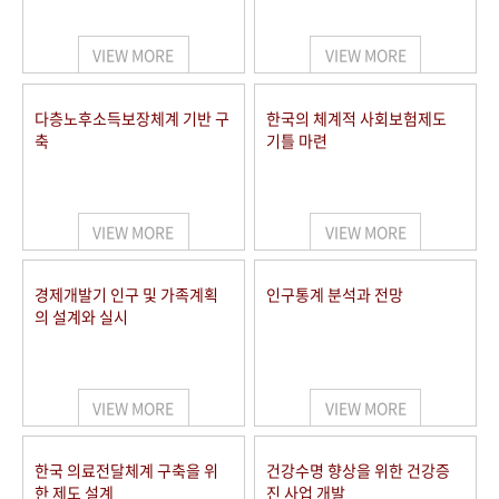
+1
성과 50선
숫자로 보는 50년
50
주년 광장
세계와 함께 한 KIHASA
VIEW MORE
VIEW MORE
VR 역사관
다층노후소득보장체계 기반 구
한국의 체계적 사회보험제도
축
기틀 마련
VIEW MORE
VIEW MORE
경제개발기 인구 및 가족계획
인구통계 분석과 전망
의 설계와 실시
VIEW MORE
VIEW MORE
한국 의료전달체계 구축을 위
건강수명 향상을 위한 건강증
한 제도 설계
진 사업 개발