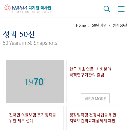
Home
50년 기념
성과 50선
기관 역사
성과 50선
걸어온 길
기관 변천사
역대 기관장
연구원 사람들
50 Years in 50 Snapshots
연구 역사
정책과 연구
키워드로 보는 연구 역사
연구자들
한국 최초 인문·사회분야
간행물 변천사
국책연구기관의 출범
19
70
'
기록물 아카이브
VIEW MORE
사진 아카이브
문서 기록물
행정박물
영상 기록물
전국민 의료보험 조기정착을
생활밀착형 건강사업을 위한
위한 제도 설계
지역보건의료제공체계 제안
+1
50
주년 기념