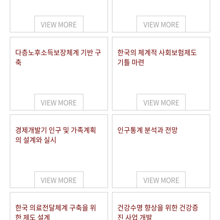
+1
성과 50선
숫자로 보는 50년
50
주년 광장
세계와 함께 한 KIHASA
VIEW MORE
VIEW MORE
VR 역사관
다층노후소득보장체계 기반 구
한국의 체계적 사회보험제도
축
기틀 마련
VIEW MORE
VIEW MORE
경제개발기 인구 및 가족계획
인구통계 분석과 전망
의 설계와 실시
VIEW MORE
VIEW MORE
한국 의료전달체계 구축을 위
건강수명 향상을 위한 건강증
한 제도 설계
진 사업 개발