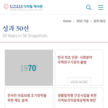
Home
50년 기념
성과 50선
기관 역사
성과 50선
걸어온 길
기관 변천사
역대 기관장
연구원 사람들
50 Years in 50 Snapshots
연구 역사
정책과 연구
키워드로 보는 연구 역사
연구자들
한국 최초 인문·사회분야
간행물 변천사
국책연구기관의 출범
19
70
'
기록물 아카이브
VIEW MORE
사진 아카이브
문서 기록물
행정박물
영상 기록물
전국민 의료보험 조기정착을
생활밀착형 건강사업을 위한
위한 제도 설계
지역보건의료제공체계 제안
+1
50
주년 기념