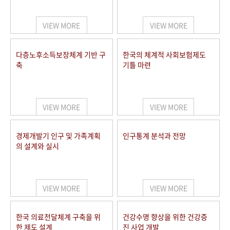
+1
성과 50선
숫자로 보는 50년
50
주년 광장
세계와 함께 한 KIHASA
VIEW MORE
VIEW MORE
VR 역사관
다층노후소득보장체계 기반 구
한국의 체계적 사회보험제도
축
기틀 마련
VIEW MORE
VIEW MORE
경제개발기 인구 및 가족계획
인구통계 분석과 전망
의 설계와 실시
VIEW MORE
VIEW MORE
한국 의료전달체계 구축을 위
건강수명 향상을 위한 건강증
한 제도 설계
진 사업 개발